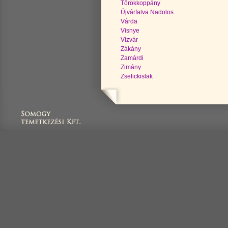
Törökkoppány
Újvárfalva Nadolos
Várda
Visnye
Vízvár
Zákány
Zamárdi
Zimány
Zselickislak