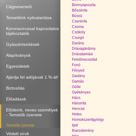
Bonnyapuszta
Cégismertető
Bőszénfa
Büssü
Temetőink nyitvatartása
Cserénfa
Csoma
Koronavírussal kapcsolatos
Csököly
tájékoztatók
Csurgó
Darány
Gyászértesítések
Drávagárdony
Drávatamási
Alapítványok
Felsőmocsolád
Fonó
Egyesületek
Főnyed
Gadány
Ajánlja fel adójának 1 %-át!
Gamás
Gölle
Biztosítás
Gyékényes
Hács
Előadások
Háromfa
Hencse
Elődeink, neves személyek
Hetes
- Temetők üzenete
Homokszentgyörgy
Igal
Temetők üzenete
Iharosberény
Védett sírok