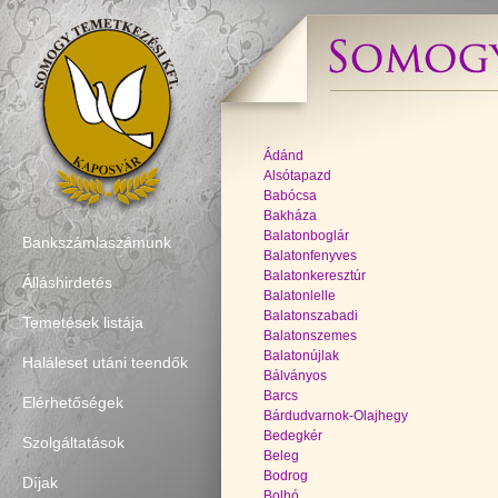
Ádánd
Alsótapazd
Babócsa
Bakháza
Balatonboglár
Bankszámlaszámunk
Balatonfenyves
Balatonkeresztúr
Álláshirdetés
Balatonlelle
Balatonszabadi
Temetések listája
Balatonszemes
Balatonújlak
Haláleset utáni teendők
Bálványos
Barcs
Elérhetőségek
Bárdudvarnok-Olajhegy
Bedegkér
Szolgáltatások
Beleg
Bodrog
Díjak
Bolhó