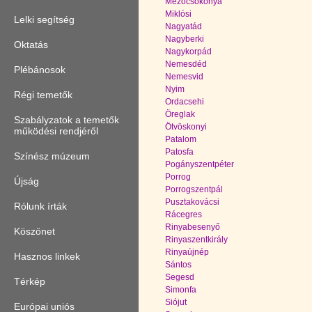
Mezőcsokonya
Miklósi
Lelki segítség
Nagyatád
Nagyberki
Oktatás
Nagykorpád
Nemesdéd
Plébánosok
Nemesvid
Nyim
Régi temetők
Ordacsehi
Öreglak
Szabályzatok a temetők
Ötvöskonyi
működési rendjéről
Patalom
Patosfa
Színész múzeum
Pogányszentpéter
Porrog
Újság
Porrogszentpál
Pusztakovácsi
Rólunk írták
Rácegres
Rinyabesenyő
Köszönet
Rinyaszentkirály
Rinyaújnép
Hasznos linkek
Sántos
Segesd
Térkép
Simonfa
Siójut
Európai uniós