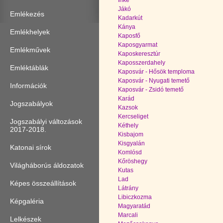
Inke
Jákó
Emlékezés
Kadarkút
Kánya
Emlékhelyek
Kaposfő
Kaposgyarmat
Emlékművek
Kaposkeresztúr
Kaposszerdahely
Emléktáblák
Kaposvár - Hősök temploma
Kaposvár - Nyugati temető
Információk
Kaposvár - Zsidó temető
Karád
Jogszabályok
Kazsok
Kercseliget
Jogszabályi változások
Kéthely
2017-2018.
Kisbajom
Kisgyalán
Katonai sírok
Komlósd
Kőröshegy
Világháborús áldozatok
Kutas
Lad
Képes összeállítások
Látrány
Libiczkozma
Képgaléria
Magyaratád
Marcali
Lelkészek