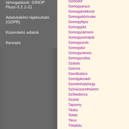
Somodor
támogatások: GINOP
Somogyaracs
Plusz-3.2.1-21
Somogybükkösd
Somogydöröcske
Adatvédelmi tájékoztató
(GDPR)
Somogyfajsz
Somogyjád
Közérdekű adatok
Somogysámson
Somogyszentpál
Keresés
Somogyszob
Somogytúr
Somogyvámos
Somogyzsitva
Szabás
Szenna
Szentbalázs
Szentgáloskér
Szentmihályhegy
Szilvásszentmárton
Szőkedencs
Szulok
Tapsony
Táska
Teleki
Tikos
Tótújfalu