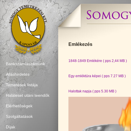
Emlékezés
1848-1849 Emlékére ( pps 2,44 MB )
Bankszámlaszámunk
Álláshirdetés
Egy emléktúra képei ( pps 7.27 MB )
Temetések listája
Halottak napja ( pps 5.30
MB )
Haláleset utáni teendők
Elérhetőségek
Szolgáltatások
Díjak