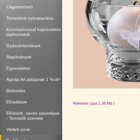
Cégismertető
Temetőink nyitvatartása
Koronavírussal kapcsolatos
tájékoztatók
Gyászértesítések
Alapítványok
Egyesületek
Ajánlja fel adójának 1 %-át!
Biztosítás
Előadások
Rekviem ( pps 1.36 Mb )
Elődeink, neves személyek
- Temetők üzenete
Védett sírok