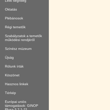
Lelki segítség
Oktatás
Plébánosok
Régi temetők
Szabályzatok a temetők
működési rendjéről
Színész múzeum
Újság
Rólunk írták
Köszönet
Hasznos linkek
Térkép
Európai uniós
támogatások: GINOP
Plusz-3.2.1-21