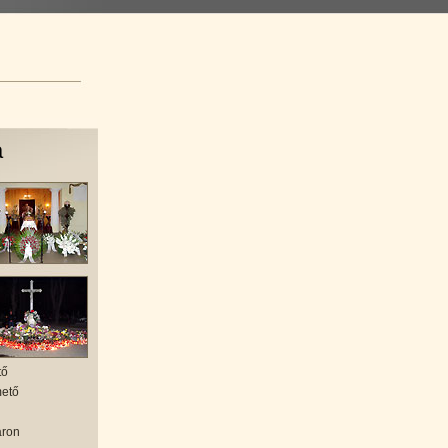
a
tő
mető
áron