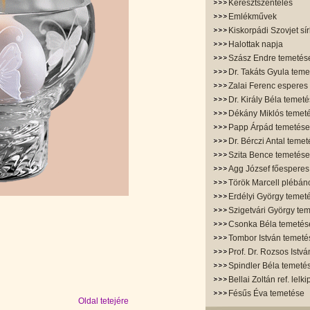
Keresztszentelés
Emlékművek
Kiskorpádi Szovjet sír
Halottak napja
Szász Endre temetés
Dr. Takáts Gyula tem
Zalai Ferenc esperes
Dr. Király Béla temet
Dékány Miklós temet
Papp Árpád temetése
Dr. Bérczi Antal teme
Szita Bence temetése
Agg József főesperes
Török Marcell plébán
Erdélyi György temet
Szigetvári György te
Csonka Béla temetés
Tombor István temeté
Prof. Dr. Rozsos Istv
Spindler Béla temeté
Bellai Zoltán ref. lelk
Fésűs Éva temetése
Oldal tetejére