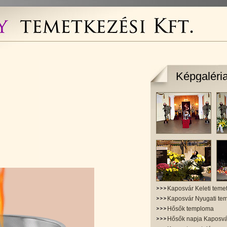
Képgaléri
Kaposvár Keleti teme
Kaposvár Nyugati te
Hősők temploma
Hősők napja Kaposv