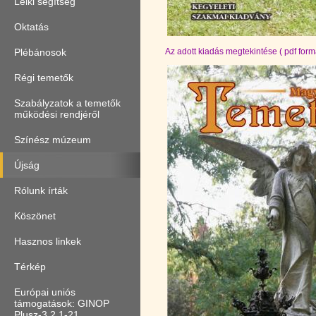
Lelki segítség
Oktatás
Az adott kiadás megtekintése ( pdf fo
Plébánosok
Régi temetők
Szabályzatok a temetők
működési rendjéről
Színész múzeum
Újság
Rólunk írták
Köszönet
Hasznos linkek
Térkép
Európai uniós
támogatások: GINOP
Plusz-3.2.1-21