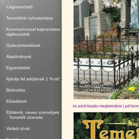
Cégismertető
Temetőink nyitvatartása
Koronavírussal kapcsolatos
tájékoztatók
Gyászértesítések
Alapítványok
Egyesületek
Ajánlja fel adójának 1 %-át!
Biztosítás
Előadások
Az adott kiadás megtekintése ( pdf fo
Elődeink, neves személyek
- Temetők üzenete
Védett sírok