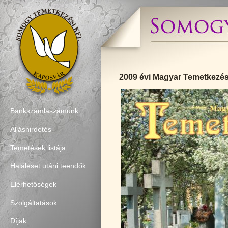
2009 évi Magyar Temetkezé
Bankszámlaszámunk
Álláshirdetés
Temetések listája
Haláleset utáni teendők
Elérhetőségek
Szolgáltatások
Díjak