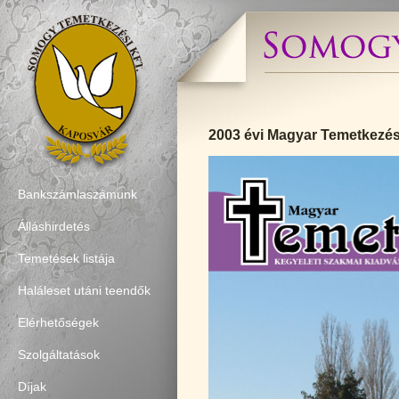
2003 évi Magyar Temetkezés
Bankszámlaszámunk
Álláshirdetés
Temetések listája
Haláleset utáni teendők
Elérhetőségek
Szolgáltatások
Díjak