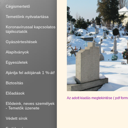
Cégismertető
Temetőink nyitvatartása
Koronavírussal kapcsolatos
tájékoztatók
Gyászértesítések
Alapítványok
Egyesületek
Ajánlja fel adójának 1 %-át!
Biztosítás
Előadások
Az adott kiadás megtekintése ( pdf fo
Elődeink, neves személyek
- Temetők üzenete
Védett sírok