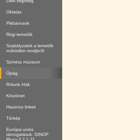
Lelki segítség
Oktatás
Plébánosok
Régi temetők
Szabályzatok a temetők
működési rendjéről
Színész múzeum
Újság
Rólunk írták
Köszönet
Hasznos linkek
Térkép
Európai uniós
támogatások: GINOP
Plusz-3.2.1-21