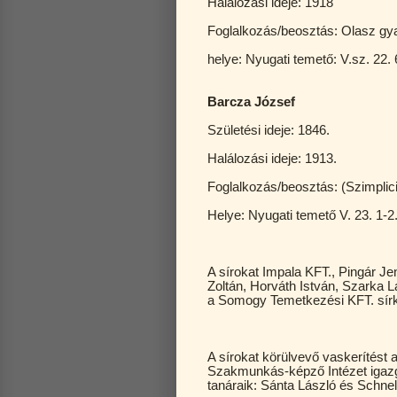
Halálozási ideje: 1918
Foglalkozás/beosztás: Olasz gy
helye: Nyugati temető: V.sz. 22. 6
Barcza József
Születési ideje: 1846.
Halálozási ideje: 1913.
Foglalkozás/beosztás: (Szimplic
Helye: Nyugati temető V. 23. 1-2
A sírokat Impala KFT., Pingár Je
Zoltán, Horváth István, Szarka Lá
a Somogy Temetkezési KFT. sírkő
A sírokat körülvevő vaskerítést 
Szakmunkás-képző Intézet igazgató
tanáraik: Sánta László és Schne