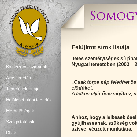
Felújított sírok listája
Jeles személyiségek sírjának
Nyugati temetőben (2003 – 
Bankszámlaszámunk
Álláshirdetés
„Csak törpe nép feledhet ős 
elődöket.
Temetések listája
A lelkes eljár ősei sírjához, 
(Garai 
Haláleset utáni teendők
Elérhetőségek
Ahhoz, hogy a lelkesek ősei
Szolgáltatások
gyújthassanak, szükség volt
szívvel végzett munkájára.
Díjak