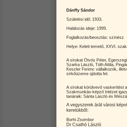
Dánffy Sándor
Születési idő: 1933.
Halálozás ideje: 1999.
Foglalkozás/beosztás: színész
Helye: Keleti temető, XXVI. szak
A sírokat Ötvös Péter, Egerszegi 
Szarka László, Tóth Attila, Pin
Keszler Ferenc vállalkozók, ill
sírkőüzeme újította fel.
A sírokat körülvevő vaskerítést 
Szakmunkás-képző Intézet igazgató
tanáraik: Sánta László és Mészá
A vegyszerek árát városi képv
keretükből:
Borhi Zsombor
Dr Csathó László