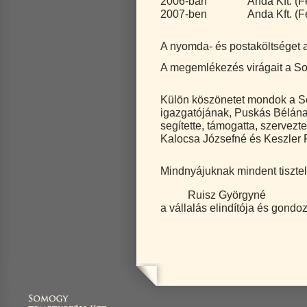
2006-ban Anda Kft. (Fes
2007-ben Anda Kft. (Fes
A nyomda- és postaköltséget 
A megemlékezés virágait a Som
Külön köszönetet mondok a S
igazgatójának, Puskás Bélán
segítette, támogatta, szervezt
Kalocsa Józsefné és Keszler F
Mindnyájuknak mindent tisztel
Ruisz Györgyné
a vállalás elindítója és gondo