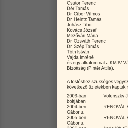
Csutor Ferenc
Dér Tamás
Dr. Giber Vilmos
Dr. Heintz Tamás
Juhász Tibor
Kovács József
Mezővári Mária
Dr. Ozsváth Ferenc
Dr. Szép Tamás
Tóth István
Vajda Imréné
és egy alkalommal a KMJV Vár
Bizottság (Pintér Attila).
A festéshez szükséges vegys
következő üzletekben kaptuk 
2003-ban Volenszky József
boltjában
2004-ben RENOVÁL Kft. 52
Gábor u.
2005-ben RENOVÁL Kft. 52
Gábor u.