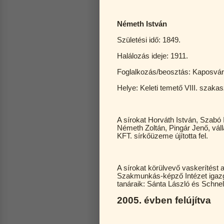
Németh István
Születési idő: 1849.
Halálozás ideje: 1911.
Foglalkozás/beosztás: Kaposvár 
Helye: Keleti temető VIII. s
A sírokat Horváth István, Szabó 
Németh Zoltán, Pingár Jenő, vál
KFT. sírkőüzeme újította fel.
A sírokat körülvevő vaskerítést 
Szakmunkás-képző Intézet igazgató
tanáraik: Sánta László és Schne
2005. évben felújítva