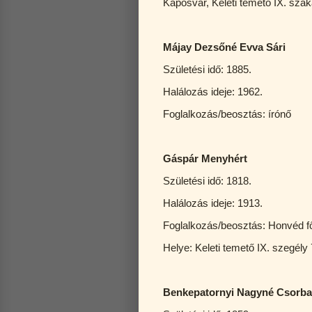
Kaposvár, Keleti temető IX. sza
Májay Dezsőné Evva Sári
Születési idő: 1885.
Halálozás ideje: 1962.
Foglalkozás/beosztás: írónő
Gáspár Menyhért
Születési idő: 1818.
Halálozás ideje: 1913.
Foglalkozás/beosztás: Honvéd fő
Helye: Keleti temető IX. szegély 
Benkepatornyi Nagyné Csorba