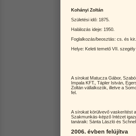
Kohányi Zoltán
Születési idő: 1875.
Halálozás ideje: 1950.
Foglalkozás/beosztás: cs. és kir
Helye: Keleti temető VII. szegély
A sírokat Matucza Gábor, Szabó 
Impala KFT., Tápler István, Ege
Zoltán vállalkozók, illetve a So
fel.
A sírokat körülvevő vaskerítést 
Szakmunkás-képző Intézet igazgató
tanáraik: Sánta László és Schne
2006. évben felújítva