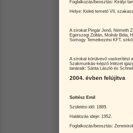
Foglalkozás/beosztás: Királyi t
Helye: Keleti temető VII. szakas
A sírokat Pingár Jenő, Németh Zo
Egerszegi Zoltán, Molnár Béla, Ho
Somogy Temetkezési KFT. sírkőüz
A sírokat körülvevő vaskerítést 
Szakmunkás-képző Intézet igazgató
tanáraik: Sánta László és Schne
2004. évben felújítva
Soltész Emil
Születési idő: 1889.
Halálozás ideje: 1952.
Foglalkozás/beosztás: Zeneiskol