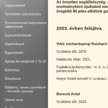
Az önzetlen segítőkészség,
Cégismertető
eredményként újulhatott meg
öregbítő 86 jeles elődünk go
Temetőink nyitvatartása
Koronavírussal kapcsolatos
tájékoztatók
2003. évben felújítva
Gyászértesítések
Alapítványok
Vitéz reichardspergi Reichard
Születési idő: 1876.
Egyesületek
Halálozás ideje: 1921.
Ajánlja fel adójának 1 %-át!
Foglalkozás/beosztás: m. k. n. 
Biztosítás
parancsnoka
Előadások
Helye: Keleti temető V. szakasz 
Elődeink, neves személyek
- Temetők üzenete
Bereczk Antal
Védett sírok
Születési idő: 1818.