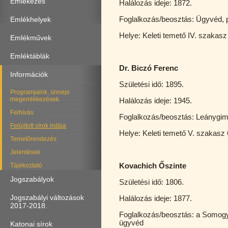
Emlékezés
Halálozás ideje: 1872.
Emlékhelyek
Foglalkozás/beosztás: Ügyvéd, 
Helye: Keleti temető IV. szakasz
Emlékművek
Emléktáblák
Dr. Biczó Ferenc
Információk
Születési idő: 1895.
Programjaink, ünnepi
megemlékezések
Halálozás ideje: 1945.
Felhívás
Foglalkozás/beosztás: Leánygim
Felújított sírok listája
Helye: Keleti temető V. sza
Temetőrendezés
Jelentések
Tájékoztató
Kovachich Őszinte
Jogszabályok
Születési idő: 1806.
Jogszabályi változások
Halálozás ideje: 1877.
2017-2018.
Foglalkozás/beosztás: a Somogy
ügyvéd
Katonai sírok