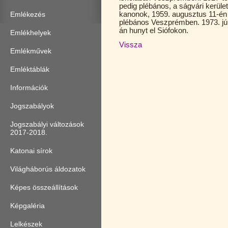
pedig plébános, a ságvári kerüle
kanonok, 1959. augusztus 11-én 
Emlékezés
plébános Veszprémben. 1973. júni
án hunyt el Siófokon.
Emlékhelyek
Vissza
Emlékművek
Emléktáblák
Információk
Jogszabályok
Jogszabályi változások
2017-2018.
Katonai sírok
Világháborús áldozatok
Képes összeállítások
Képgaléria
Lelkészek