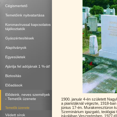
Cégismertető
Temetőink nyitvatartása
Koronavírussal kapcsolatos
tájékoztatók
Gyászértesítések
Alapítványok
Egyesületek
Ajánlja fel adójának 1 %-át!
Biztosítás
Előadások
Elődeink, neves személyek
- Temetők üzenete
1900. január 4-én született Nag
a piaristáknál végezte, 1918-ban
június 17-én. Murakeresztúron 
Temetők üzenete
Szeminárium igazgató, teológiai 
Védett sírok
iskolában Veszprémben. 1927-tõl a