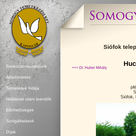
Siófok tele
Huc
Bankszámlaszámunk
<<< Dr. Huber Mihály
Álláshirdetés
pl
Temetések listája
S
Siófok, 
Haláleset utáni teendők
Elérhetőségek
Szolgáltatások
Díjak