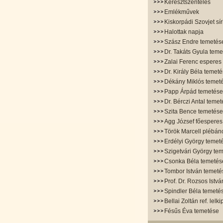
Keresztszentelés
Emlékművek
Kiskorpádi Szovjet sír
Halottak napja
Szász Endre temetés
Dr. Takáts Gyula tem
Zalai Ferenc esperes
Dr. Király Béla temet
Dékány Miklós temet
Papp Árpád temetése
Dr. Bérczi Antal teme
Szita Bence temetése
Agg József főesperes
Török Marcell plébán
Erdélyi György temet
Szigetvári György te
Csonka Béla temetés
Tombor István temeté
Prof. Dr. Rozsos Istv
Spindler Béla temeté
Bellai Zoltán ref. lelk
Fésűs Éva temetése