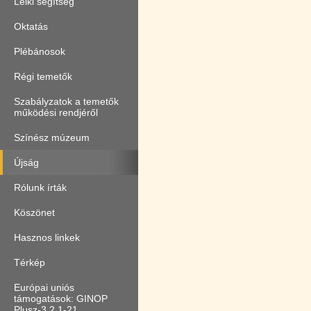
Lelki segítség
Oktatás
Plébánosok
Régi temetők
Szabályzatok a temetők
működési rendjéről
Színész múzeum
Újság
Rólunk írták
Köszönet
Hasznos linkek
Térkép
Európai uniós
támogatások: GINOP
Plusz-3.2.1-21