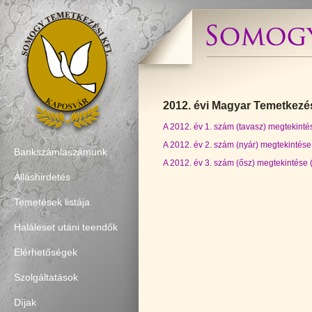
2012. évi Magyar Temetkezé
A 2012. év 1. szám (tavasz) megtekint
A 2012. év 2. szám (nyár) megtekintés
Bankszámlaszámunk
A 2012. év 3. szám (ősz) megtekintése
Álláshirdetés
Temetések listája
Haláleset utáni teendők
Elérhetőségek
Szolgáltatások
Díjak