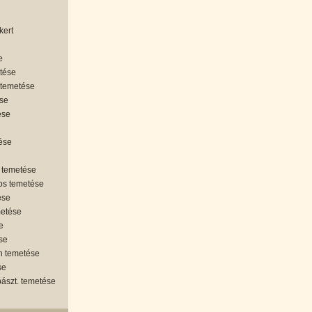
kert
e
etése
 temetése
ése
ése
tése
 temetése
os temetése
ése
metése
e
se
án temetése
se
ipászt. temetése