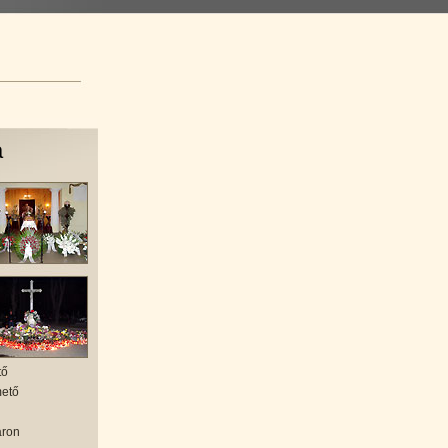
a
tő
mető
áron