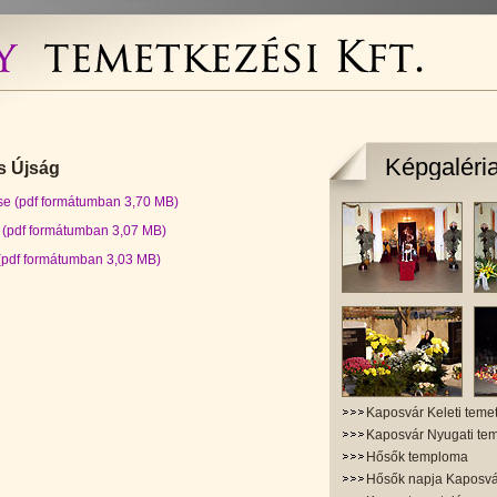
Képgaléri
s Újság
ése (pdf formátumban 3,70 MB)
e (pdf formátumban 3,07 MB)
 (pdf formátumban 3,03 MB)
Kaposvár Keleti teme
Kaposvár Nyugati te
Hősők temploma
Hősők napja Kaposv