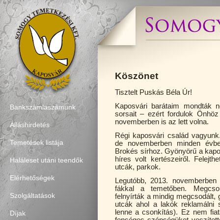
Köszönet
Tisztelt Puskás Béla Úr!
Kaposvári barátaim mondták n
Bankszámlaszámunk
sorsait – ezért fordulok Önhöz
novemberben is az lett volna.
Álláshirdetés
Régi kaposvári család vagyunk
Temetések listája
de novemberben minden évbe
Brokés sírhoz. Gyönyörű a kapos
híres volt kertészeiről. Felejt
Haláleset utáni teendők
utcák, parkok.
Elérhetőségek
Legutóbb, 2013. novemberben 
fákkal a temetőben. Megcsonk
Szolgáltatások
felnyírták a mindig megcsodált, g
utcák ahol a lakók reklamálni
lenne a csonkítás). Ez nem fiat
Díjak
fenséges szépségüket veszített