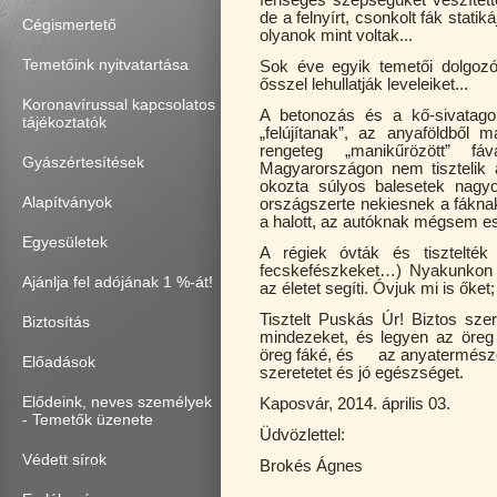
de a felnyírt, csonkolt fák stati
Cégismertető
olyanok mint voltak...
Temetőink nyitvatartása
Sok éve egyik temetői dolgozó
ősszel lehullatják leveleiket...
Koronavírussal kapcsolatos
A betonozás és a kő-sivatagok
tájékoztatók
„felújítanak”, az anyaföldből
rengeteg „manikűrözött” fáva
Gyászértesítések
Magyarországon nem tisztelik 
okozta súlyos balesetek nagyo
Alapítványok
országszerte nekiesnek a fáknak
a halott, az autóknak mégsem esi
Egyesületek
A régiek óvták és tisztelté
fecskefészkeket…) Nyakunkon a
Ajánlja fel adójának 1 %-át!
az életet segíti. Óvjuk mi is őket;
Tisztelt Puskás Úr! Biztos sze
Biztosítás
mindezeket, és legyen az öreg
öreg fáké, és az anyatermésze
Előadások
szeretetet és jó egészséget.
Elődeink, neves személyek
Kaposvár, 2014. április 03.
- Temetők üzenete
Üdvözlettel:
Védett sírok
Brokés Ágnes