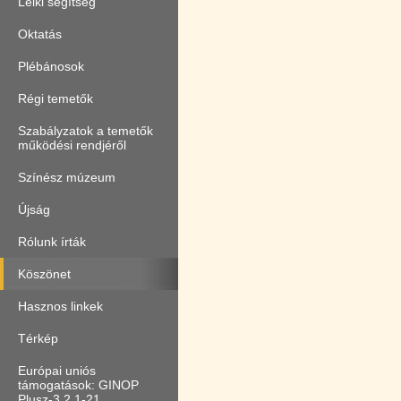
Lelki segítség
Oktatás
Plébánosok
Régi temetők
Szabályzatok a temetők
működési rendjéről
Színész múzeum
Újság
Rólunk írták
Köszönet
Hasznos linkek
Térkép
Európai uniós
támogatások: GINOP
Plusz-3.2.1-21