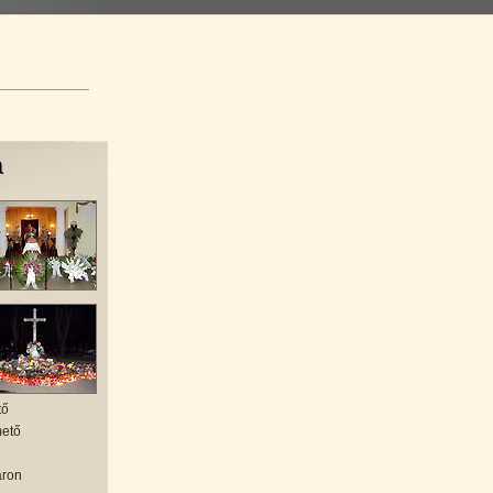
a
tő
mető
áron