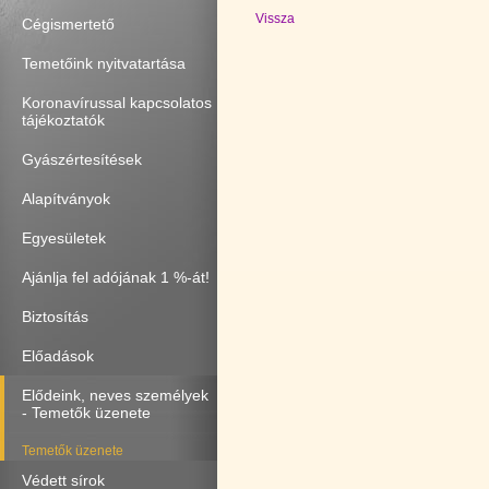
Vissza
Cégismertető
Temetőink nyitvatartása
Koronavírussal kapcsolatos
tájékoztatók
Gyászértesítések
Alapítványok
Egyesületek
Ajánlja fel adójának 1 %-át!
Biztosítás
Előadások
Elődeink, neves személyek
- Temetők üzenete
Temetők üzenete
Védett sírok