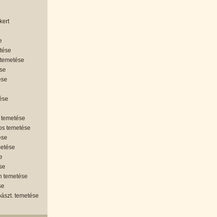
kert
e
etése
 temetése
ése
ése
tése
 temetése
os temetése
ése
metése
e
se
án temetése
se
ipászt. temetése