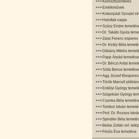
Keresztszentelés
Emlékművek
Kiskorpádi Szovjet sír
Halottak napja
Szász Endre temetés
Dr. Takáts Gyula tem
Zalai Ferenc esperes
Dr. Király Béla temet
Dékány Miklós temet
Papp Árpád temetése
Dr. Bérczi Antal teme
Szita Bence temetése
Agg József főesperes
Török Marcell plébán
Erdélyi György temet
Szigetvári György te
Csonka Béla temetés
Tombor István temeté
Prof. Dr. Rozsos Istv
Spindler Béla temeté
Bellai Zoltán ref. lelk
Fésűs Éva temetése