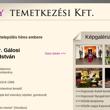
Képgaléri
település híres embere
. Gálosi
Gara István >>>
István
llatorvos
tonberény
1919-1988.
onberényi temető.
Kaposvár Keleti teme
ta tört márvány sírjellel, gondozott.
Kaposvár Nyugati te
Hősők temploma
Hősők napja Kaposv
s moriar” (Horatius)