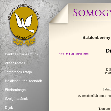
Balatonberény 
Dr
Bankszámlaszámunk
<<< Dr. Gallubich Imre
Álláshirdetés
főá
Temetések listája
Bala
Haláleset utáni teendők
Balat
Elérhetőségek
Az emlékmű állapota: krip
Szolgáltatások
Díjak
“Non omni