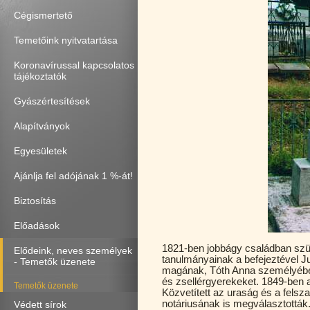
Cégismertető
Temetőink nyitvatartása
Koronavírussal kapcsolatos
tájékoztatók
Gyászértesítések
Alapítványok
Egyesületek
Ajánlja fel adójának 1 %-át!
Biztosítás
Előadások
1821-ben jobbágy családban szüle
Elődeink, neves személyek
tanulmányainak a befejeztével Jut
- Temetők üzenete
magának, Tóth Anna személyében.
és zsellérgyerekeket. 1849-ben a
Temetők üzenete
Közvetített az uraság és a felsz
notáriusának is megválasztottá
Védett sírok