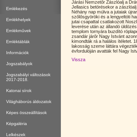
Járási Nemzetőr Zászlóalj a Dráva
Jellasics betörésekor a zászlóalj
Emlékezés
Néhány nap múlva a jutaiak újrar
szőlősgyöröki és a lengyeltóti h
Emlékhelyek
jutai csapattal csatlakozott Nos
leverése után az állandó üldözés
Emlékművek
templom tornyára buzdító röplapo
zsandár járőr Nagy Istvánt azonna
kimondták rá a halálos ítéletet.
Emléktáblák
lakosság szeme láttára végezték
évfordulóján avatták fel Nagy Ist
Információk
Vissza
Jogszabályok
Jogszabályi változások
2017-2018.
Katonai sírok
Világháborús áldozatok
Képes összeállítások
Képgaléria
Lelkészek