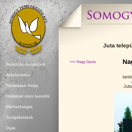
Juta telep
Na
<<< Nagy Gyula
Bankszámlaszámunk
Álláshirdetés
tanít
Temetések listája
Juta
Haláleset utáni teendők
Elérhetőségek
Szolgáltatások
Díjak