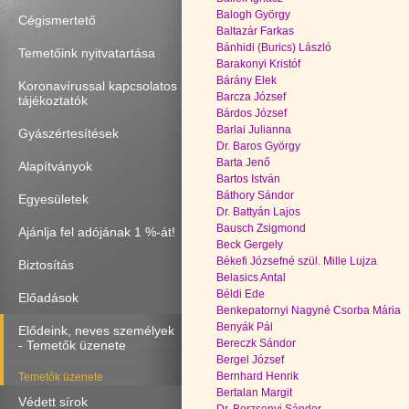
Balogh György
Cégismertető
Baltazár Farkas
Bánhidi (Burics) László
Temetőink nyitvatartása
Barakonyi Kristóf
Bárány Elek
Koronavírussal kapcsolatos
Barcza József
tájékoztatók
Bárdos József
Barlai Julianna
Gyászértesítések
Dr. Baros György
Barta Jenő
Alapítványok
Bartos István
Báthory Sándor
Egyesületek
Dr. Battyán Lajos
Bausch Zsigmond
Ajánlja fel adójának 1 %-át!
Beck Gergely
Békefi Józsefné szül. Mille Lujza
Biztosítás
Belasics Antal
Béldi Ede
Előadások
Benkepatornyi Nagyné Csorba Mária
Benyák Pál
Elődeink, neves személyek
Bereczk Sándor
- Temetők üzenete
Bergel József
Bernhard Henrik
Temetők üzenete
Bertalan Margit
Védett sírok