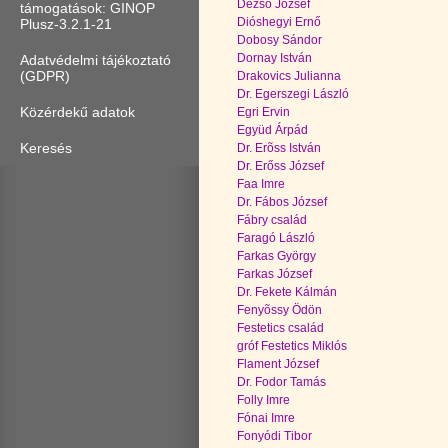
Dezső József
támogatások: GINOP
Dióshegyi Ernő
Plusz-3.2.1-21
Dobosy Sándor
Dornay István
Adatvédelmi tájékoztató
(GDPR)
Drakovics Julianna
Dr. Egerszegi László
Közérdekű adatok
Egri Ervin
Együd Árpád
Keresés
Dr. Erõss István
Dr. Erőss József
Faa Imre
Dr. Fábos József
Fábry család
Faragó László
Farkas György
Farkas József
Dr. Fekete Kálmán
Fenyõssy Ödön
Festetics család
gróf Festetics Miklós
Flament József
Dr. Fodor Tamás
Folly Imre
Fónai Imre
Fonyódi Tibor