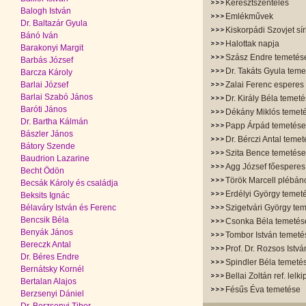
Keresztszentelés
Balogh István
Emlékművek
Dr. Baltazár Gyula
Kiskorpádi Szovjet sír
Bánó Iván
Halottak napja
Barakonyi Margit
Szász Endre temetés
Barbás József
Dr. Takáts Gyula tem
Barcza Károly
Barlai József
Zalai Ferenc esperes
Barlai Szabó János
Dr. Király Béla temet
Baróti János
Dékány Miklós temet
Dr. Bartha Kálmán
Papp Árpád temetése
Bászler János
Dr. Bérczi Antal teme
Bátory Szende
Szita Bence temetése
Baudrion Lazarine
Agg József főesperes
Becht Ödön
Török Marcell plébán
Becsák Károly és családja
Erdélyi György temet
Beksits Ignác
Bélaváry István és Ferenc
Szigetvári György te
Bencsik Béla
Csonka Béla temetés
Benyák János
Tombor István temeté
Bereczk Antal
Prof. Dr. Rozsos Istv
Dr. Béres Endre
Spindler Béla temeté
Bernátsky Kornél
Bellai Zoltán ref. lelk
Bertalan Alajos
Fésűs Éva temetése
Berzsenyi Dániel