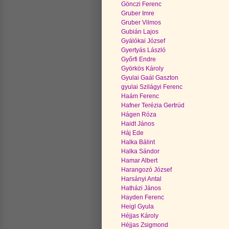
Gönczi Ferenc
Gruber Imre
Gruber Vilmos
Gubián Lajos
Gyálókai József
Gyertyás László
Győrfi Endre
Györkös Károly
Gyulai Gaál Gaszton
gyulai Szilágyi Ferenc
Haám Ferenc
Hafner Terézia Gertrúd
Hágen Róza
Haidt János
Háj Ede
Halka Bálint
Halka Sándor
Hamar Albert
Harangozó József
Harsányi Antal
Hatházi János
Hayden Ferenc
Heigl Gyula
Héjjas Károly
Héjjas Zsigmond