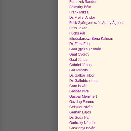
Fornszek Sándor
Földváry Béla
Frank Miksa
Dr. Freller Andor
Frick Györgyné szül. Arany Ágnes
Friss Jakab
Fuchs Pál
fülpösdaróczi Bóna Kálmán
Dr. Fürst Ede
Gaal (gyulai) család
Gaál György
Gaál János
Gábriel János
Gál Ambrus
Dr. Galbár Tibor
Dr. Gallubich Imre
Gara István
Gáspár Imre
Gáspár Menyhért
Gazdag Ferenc
Geiszler István
Gerhart Lajos
Dr. Goda Pál
Goriczky Nándor
Gosztonyi István