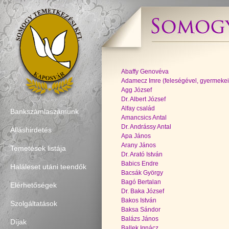
Abaffy Genovéva
Adamecz Imre (feleségével, gyermekei
Agg József
Dr. Albert József
Alfay család
Bankszámlaszámunk
Amancsics Antal
Dr. Andrássy Antal
Álláshirdetés
Apa János
Arany János
Temetések listája
Dr. Arató István
Babics Endre
Haláleset utáni teendők
Bacsák György
Bagó Bertalan
Elérhetőségek
Dr. Baka József
Bakos István
Szolgáltatások
Baksa Sándor
Balázs János
Díjak
Ballek Ignácz