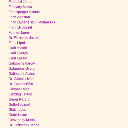
Földházi János
Földváry Miksa
Freissperger Vilmos
Frich Ágoston
Frick Lajosné szül. Molnár Ilka
Frőhlich József
Fulmer János
Dr. Fürnstein József
Fürst Lipót
Gaál család
Gaál György
Gaál László
Gabsovits Károly
Galambos Gyula
Galimberti Alajos
Dr. Gálosi István
Dr. Garami Béla
Gáspár Lajos
Gazdag Ferenc
Geger Károly
Gellért József
Glatz Lajos
Godó István
Goszthony Mária
Dr. Gottschall János