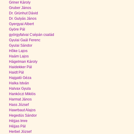
Griner Károly
Gruber János
Dr. Grünhut Dávid
Dr. Gulyás János
Gyergyai Albert
Györe Pál
györgyfalvai Csépán család
Gyulai Gaál Ferenc
Gyulai Sándor
Hõke Lajos
Haám Lajos
Hágelman Károly
Haidekker Pál
Haidt Pál
Hajgató Géza
Halka István
Halvax Gyula
Hankóczi Miklós
Harmat János
Hass József
Hawrbaut Alajos
Hegedüs Sándor
Héjjas Imre
Héjjas Pál
Herbel József