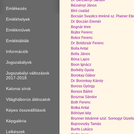
Dr. Berzsenyi Sándor
Bézsényi János
Emlékezés
Bíró család
Bocsári Svastics Imréné sz. Plainer Ete
Emlékhelyek
Dr. Boczán Elemér
Bognár Imre
Emlékművek
Bojtor Ferenc
Bokor Ferenc
Emléktáblák
Dr. Boldizsár Ferenc
Bolla Antal
Információk
Bolla János
Bóna Lajos
Jogszabályok
Boon Ignácz
Borbély Gyula
Jogszabályi változások
Borokay Gábor
2017-2018.
Dr. Boronkay Károly
Boross György
Katonai sírok
Borsos Bálint
Bosznai Sándor
Világháborús áldozatok
Both Ferenc
Botka Antal
Képes összeállítások
Böhöyei kép
Brunner Istvánné szül. Somogyi Gizell
Képgaléria
Bujnovszky Tamás
Burits Lukács
Lelkészek