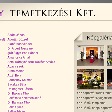
Ádám János
Képgaléri
vel)
Adorján József
Alabárdos Vendel
Dr. Albert Józsefné
gróf Álgya Pap Sándor
Amancsics Antal
Antal Károlyné szül. Kovács Amália
Apáca sírok
Arató család
Atzél Béla
Babochay Kálmán
Bacskay Béla
Dr. Bagossi László
Kaposvár Keleti teme
Dr. Bakács Tibor
Bakótfalvi Kelemen Jenő
Kaposvár Nyugati te
Dr. Balassa Tibor
Hősők temploma
Balla Gyula
Hősők napja Kaposv
Ballier István