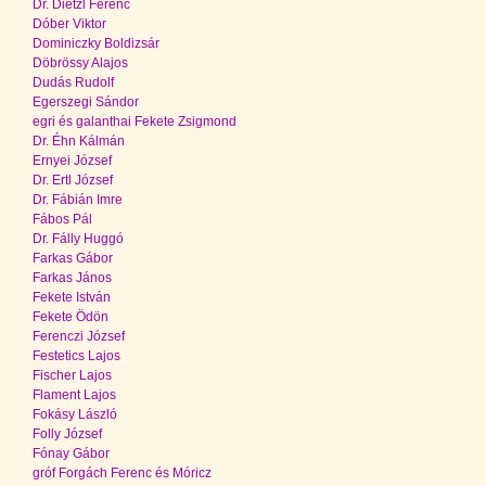
Dr. Dietzl Ferenc
Dóber Viktor
Dominiczky Boldizsár
Döbrössy Alajos
Dudás Rudolf
Egerszegi Sándor
egri és galanthai Fekete Zsigmond
Dr. Éhn Kálmán
Ernyei József
Dr. Ertl József
Dr. Fábián Imre
Fábos Pál
Dr. Fálly Huggó
Farkas Gábor
Farkas János
Fekete István
Fekete Ödön
Ferenczi József
Festetics Lajos
Fischer Lajos
Flament Lajos
Fokásy László
Folly József
Fónay Gábor
gróf Forgách Ferenc és Móricz