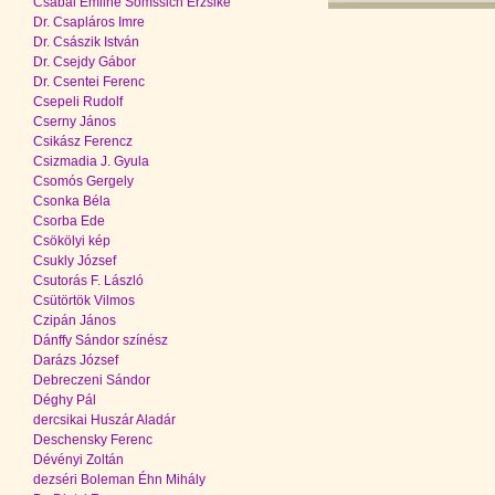
Csabai Emilné Somssich Erzsike
Dr. Csapláros Imre
Dr. Császik István
Dr. Csejdy Gábor
Dr. Csentei Ferenc
Csepeli Rudolf
Cserny János
Csikász Ferencz
Csizmadia J. Gyula
Csomós Gergely
Csonka Béla
Csorba Ede
Csökölyi kép
Csukly József
Csutorás F. László
Csütörtök Vilmos
Czipán János
Dánffy Sándor színész
Darázs József
Debreczeni Sándor
Déghy Pál
dercsikai Huszár Aladár
Deschensky Ferenc
Dévényi Zoltán
dezséri Boleman Éhn Mihály