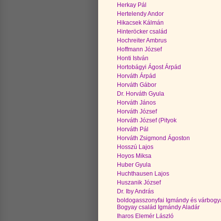
Herkay Pál
Hertelendy Andor
Hikacsek Kálmán
Hinteröcker család
Hochreiter Ambrus
Hoffmann József
Honti István
Hortobágyi Ágost Árpád
Horváth Árpád
Horváth Gábor
Dr. Horváth Gyula
Horváth János
Horváth József
Horváth József (Pityok
Horváth Pál
Horváth Zsigmond Ágoston
Hosszú Lajos
Hoyos Miksa
Huber Gyula
Huchthausen Lajos
Huszanik József
Dr. Iby András
boldogasszonyfai Igmándy és várbogy
Bogyay család Igmándy Aladár
Iharos Elemér László