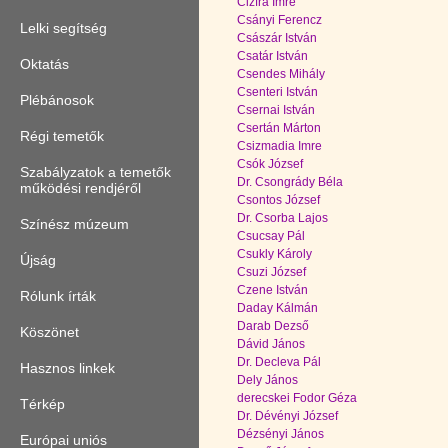
Cizfra Imre
Csányi Ferencz
Lelki segítség
Császár István
Csatár István
Oktatás
Csendes Mihály
Csenteri István
Plébánosok
Csernai István
Csertán Márton
Régi temetők
Csizmadia Imre
Csók József
Szabályzatok a temetők
Dr. Csongrády Béla
működési rendjéről
Csontos József
Dr. Csorba Lajos
Színész múzeum
Csucsay Pál
Csukly Károly
Újság
Csuzi József
Czene István
Rólunk írták
Daday Kálmán
Darab Dezső
Köszönet
Dávid János
Dr. Decleva Pál
Hasznos linkek
Dely János
derecskei Fodor Géza
Térkép
Dr. Dévényi József
Dézsényi János
Európai uniós