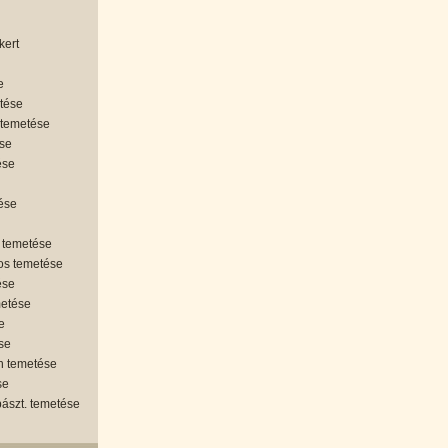
kert
e
etése
 temetése
ése
ése
tése
 temetése
os temetése
ése
metése
e
se
án temetése
se
ipászt. temetése