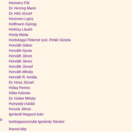
Hermecz Pál
Dr. Herzog Manó
Dr. Hild József
Hochrein Lajos
Hoffmann György
Hollósy László
Honty Márta
Hortobágyi Péterné szül. Pintér Gizella
Horváth Gábor
Horváth Gyula
Horváth János
Horváth János
Horváth József
Horváth Mihály
Horváth R. Amáta
Dr. Hoss József
Hótay Ferenc
Hőke Kálmán
Dr. Huber Mihály
Hunyady család
Huszár János
Igmándi Hegyesi Iván
ai
boldogasszonyfai Igmándy Sándor
Iharosi kép