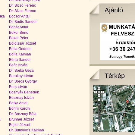
Dr. Berzsenyi Tibor
Dr. Biczó Ferenc
Ajánló
Dr. Bizse Ferenc
lka
Bocsor Antal
Dr. Bódis Sándor
Bohár Antal
Bokor Benő
Bokor Péter
Boldizsár József
Bolla Gedeon
Bolla Kálmán
Bóna Sándor
Boór István
Dr. Borka Géza
Térkép
Borokay István
Dr. Boros György
Bors István
Bosnyák Benedek
Bosznay István
Botka Antal
Bőhm Károly
Dr. Breznay Béla
a
Brunner József
Bujtor József
Dr. Burkovicz Kálmán