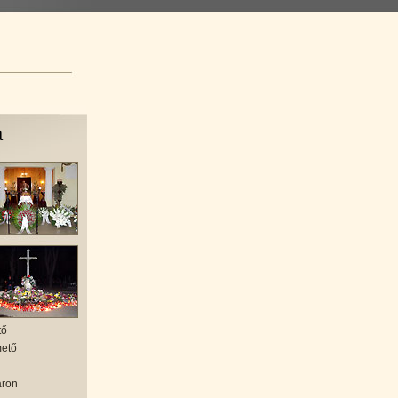
a
tő
mető
áron